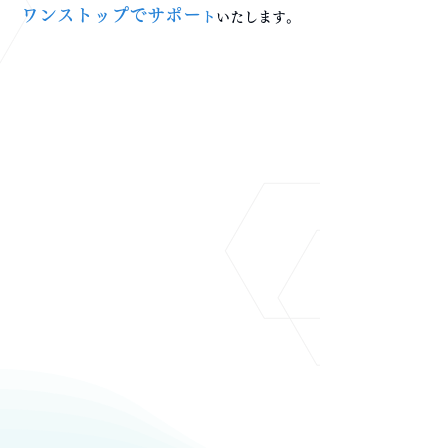
ワンストップでサポー
ト
いたします。​
1
SERVICE
新規ブランドの立ち上げ
短期間で新ブランドを
市場に投入可能
2
SERVICE
既存ブランドのラインナップ拡充
迅速な製品開発で
ブランド競争力を強化
3
SERVICE
小ロット製造
コストパフォーマンス
高く新製品を試せる