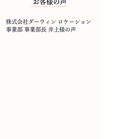
お客様の声
株式会社ダーウィン ロケーション
事業部 事業部長 井上様の声
私たち株式会社ダーウィンは、これまで
香りにこだわった製品を多数手がけてお
り、その一環として得意先へディフュー
ザーを卸しています。
その得意先から、
「
オーガニック成分に
こだわった高品質なボディクリームを開
発したい」
という依頼を受け、最適な
OEMパートナーを選定するために複数の
OEMメーカーとコンペを実施しました。
大手OEMメーカーを含めた検討の結果、
提案力・対応力・コストパフォーマンス
のすべてにおいて優れていたologさんに
製品化をお願いすることを決定しまし
た
。