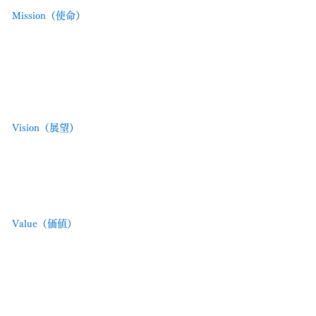
（使命）
M
ission
美と健康において、卓越した技術と革新的な発
想でライフスタイルを向上させるソリューショ
ンを提供する。
顧客との信頼を基盤に、持続的に価値を創造
し、未来を見据えたサービスで期待を超える体
験を届ける。
（展望）
V
ision
一つの成功体験に捉われることなく、挑戦を続
けることで新たな基準を創り出す存在となる。
人々が美と健康を通じて輝ける未来を共に創
り、社会から信頼され、選ばれ続ける企業とし
て進化し続ける。
（価値）
V
alue
1.
誠実さと透明性を基盤に、信頼と共に歩む。
すべての取引と情報において、誠実さと透明性
を貫く。約束を守り、信頼関係を継続的に構築
する。
2.
創造性と挑戦心をもって、新たな価値を絶え