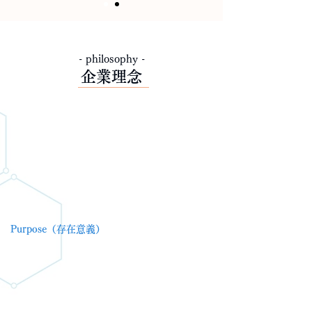
- philosophy -
企業理念
P
urpose
（存在意義）
M
ission
（使命）
V
ision
（展望）
V
alue
（価値）
P
urpose
（存在意義）
美と健康の革新を通じて、すべての人々が公平
に幸せを享受できる未来を創造し、日本から世
界に希望と活力を広げる。
すべての人が心身ともに豊かな人生を歩める社
会を目指す。