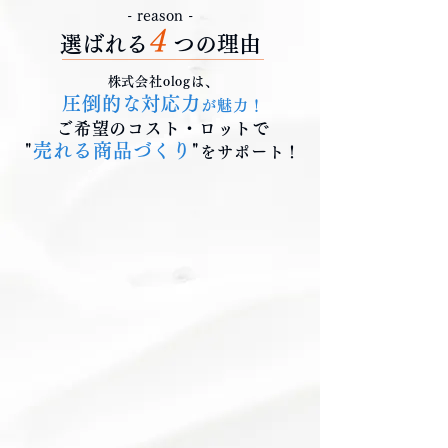
- reason -
4
選ばれる
つの理由
株式会社ologは、
圧倒的な対応力
が魅力！
ご希望のコスト・ロットで
"
売れる商品づくり
"
をサポート！
01
抑えられる！
初期投資を
少ない資金でも開始が可能。
新規事業や小規模ブランド
に 適しています。
リスクを抑え高品質な製品を提供でき、
削減し
た初期費用をマーケティングやプロモーション
に活用
できます
。
02
幅広い
製品ラインナップ！