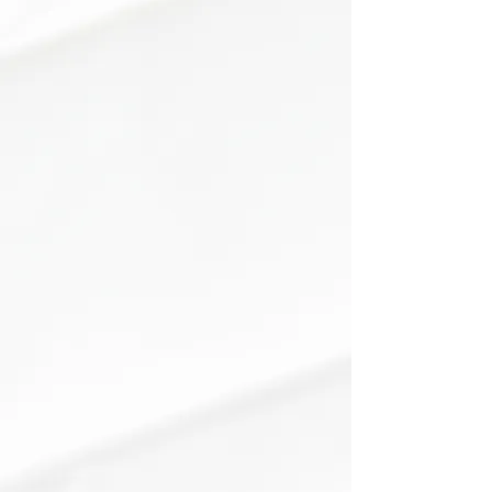
スキンケア、ヘアケア、メイク
アップ製品など、
幅広いカ
テゴ
リの製品
を取り扱っています。
ブランドの方向性やターゲット市場に応じた
柔軟な製品設計
により、
差別化された商品展
開を実現
できます。
03
不要！
専門知識が
化粧品の成分や製造プロセス、
法規制などの
専門的な知識がな
くて
も、製品を作ることができ
ます
。開発プロセスでのアドバイスも受けら
れるため、
品質や安全性を確保した製品化が
スムーズに行えます
。
04
短期間
で商品化可能！