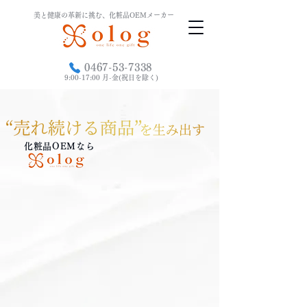
美と健康の革新に挑む、
化粧品OEMメーカー
0467-53-7338
9:00-17:00 月-金(祝日を除く)
化粧品OEM
なら
リピート率
​製造ロット
豊富な
​96
​100
の
ヒット商品
%
​商品化実績
個〜
​以上
ご対応